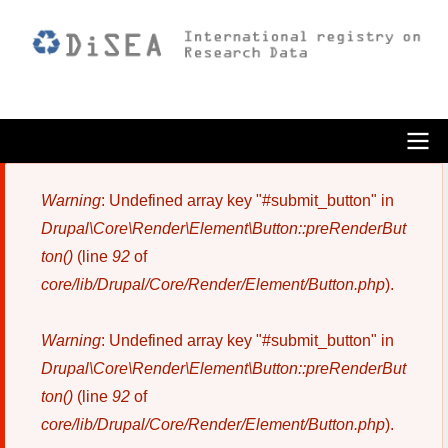
Pasar
al
contenido
principal
ODiSEA
Warning
: Undefined array key "#submit_button" in
Mensaje
Drupal\Core\Render\Element\Button::preRenderBut
de
ton()
(line
92
of
error
core/lib/Drupal/Core/Render/Element/Button.php
).
Warning
: Undefined array key "#submit_button" in
Drupal\Core\Render\Element\Button::preRenderBut
ton()
(line
92
of
core/lib/Drupal/Core/Render/Element/Button.php
).