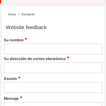
Inicio
Contacto
Sobrescribir
enlaces
Website feedback
de
Su nombre
ayuda
a
la
Su dirección de correo electrónico
navegación
Asunto
Mensaje