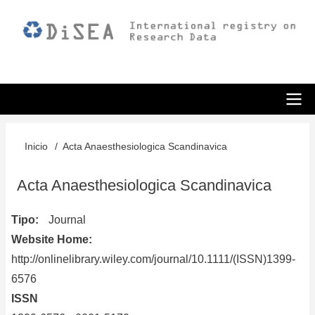
Pasar
al
contenido
principal
ODiSEA
Inicio
Acta Anaesthesiologica Scandinavica
Sobrescribir
enlaces
Acta Anaesthesiologica Scandinavica
de
Tipo
Journal
ayuda
Website Home
a
http://onlinelibrary.wiley.com/journal/10.1111/(ISSN)1399-
la
6576
ISSN
navegación