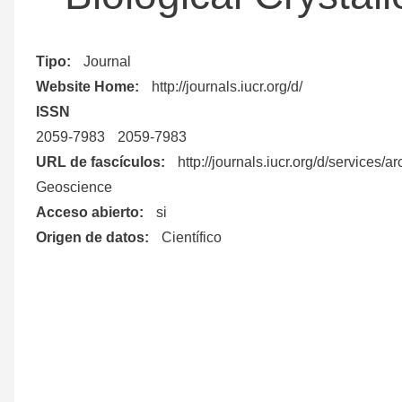
ayuda
Tipo
Journal
a
Website Home
http://journals.iucr.org/d/
ISSN
la
2059-7983
2059-7983
URL de fascículos
http://journals.iucr.org/d/services/a
navegación
Geoscience
Acceso abierto
si
Origen de datos
Científico