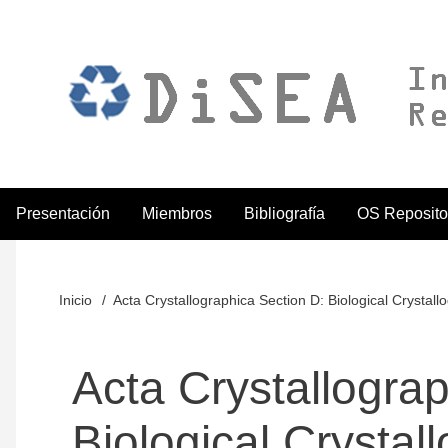
Pasar
al
contenido
principal
Presentación
Miembros
Bibliografía
OS Reposito
ODiSEA
Inicio
Acta Crystallographica Section D: Biological Crystall
Sobrescribir
enlaces
Acta Crystallogra
de
Biological Crystal