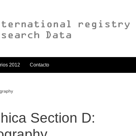
rios 2012
Contacto
ography
phica Section D:
lography