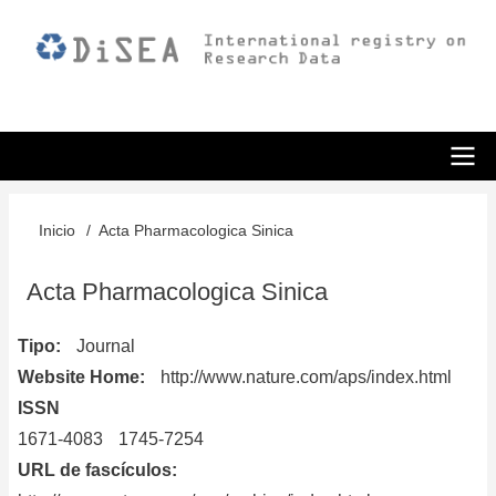
Pasar
al
contenido
principal
ODiSEA
Inicio
Acta Pharmacologica Sinica
Sobrescribir
enlaces
Acta Pharmacologica Sinica
de
Tipo
Journal
ayuda
Website Home
http://www.nature.com/aps/index.html
a
ISSN
la
1671-4083
1745-7254
URL de fascículos
navegación