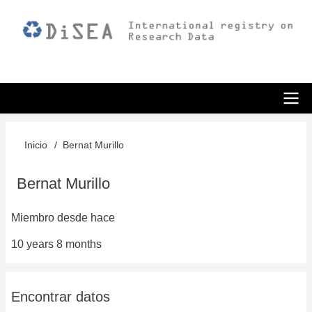
Pasar
al
contenido
principal
ODiSEA
Inicio
Bernat Murillo
Sobrescribir
enlaces
Bernat Murillo
de
Miembro desde hace
ayuda
10 years 8 months
a
la
Encontrar datos
navegación