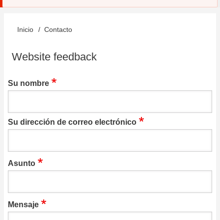
Inicio
Contacto
Sobrescribir
enlaces
Website feedback
de
Su nombre
ayuda
a
la
Su dirección de correo electrónico
navegación
Asunto
Mensaje