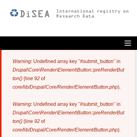
Pasar
al
contenido
principal
ODiSEA
Warning
: Undefined array key "#submit_button" in
Mensaje
Drupal\Core\Render\Element\Button::preRenderBut
de
ton()
(line
92
of
error
core/lib/Drupal/Core/Render/Element/Button.php
).
Warning
: Undefined array key "#submit_button" in
Drupal\Core\Render\Element\Button::preRenderBut
ton()
(line
92
of
core/lib/Drupal/Core/Render/Element/Button.php
).