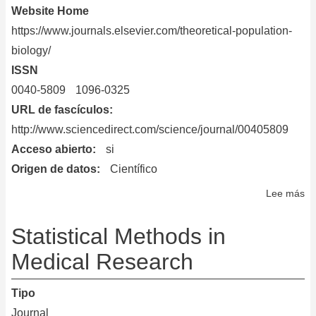
Website Home
https://www.journals.elsevier.com/theoretical-population-
biology/
ISSN
0040-5809
1096-0325
URL de fascículos
http://www.sciencedirect.com/science/journal/00405809
Acceso abierto
si
Origen de datos
Científico
Lee más
so
Th
Po
Statistical Methods in
Bi
Medical Research
Tipo
Journal