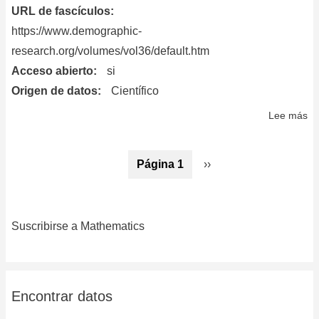
URL de fascículos
https://www.demographic-
research.org/volumes/vol36/default.htm
Acceso abierto
si
Origen de datos
Científico
Lee más
so
De
re
Paginación
Página 1
Siguiente
››
página
Suscribirse a Mathematics
Encontrar datos