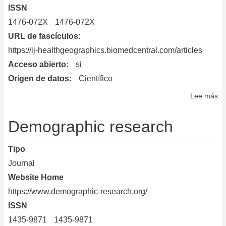
ISSN
1476-072X
1476-072X
URL de fascículos
https://ij-healthgeographics.biomedcentral.com/articles
Acceso abierto
si
Origen de datos
Científico
Lee más
so
In
Jo
Demographic research
of
He
Tipo
Ge
Journal
Website Home
https://www.demographic-research.org/
ISSN
1435-9871
1435-9871