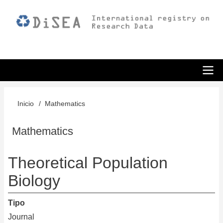
Pasar
al
contenido
principal
ODiSEA
Inicio
Mathematics
Sobrescribir
enlaces
Mathematics
de
Theoretical Population
ayuda
Biology
a
la
Tipo
navegación
Journal