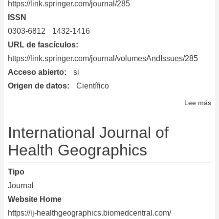
https://link.springer.com/journal/285
ISSN
0303-6812
1432-1416
URL de fascículos
https://link.springer.com/journal/volumesAndIssues/285
Acceso abierto
si
Origen de datos
Científico
Lee más
so
Jo
of
International Journal of
Ma
Health Geographics
Bi
Tipo
Journal
Website Home
https://ij-healthgeographics.biomedcentral.com/