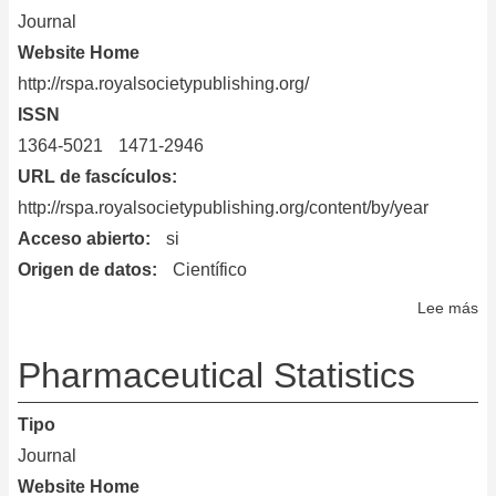
Journal
Website Home
http://rspa.royalsocietypublishing.org/
ISSN
1364-5021
1471-2946
URL de fascículos
http://rspa.royalsocietypublishing.org/content/by/year
Acceso abierto
si
Origen de datos
Científico
Lee más
so
Pr
Ma
Pharmaceutical Statistics
Ph
an
Tipo
En
Journal
Sc
Website Home