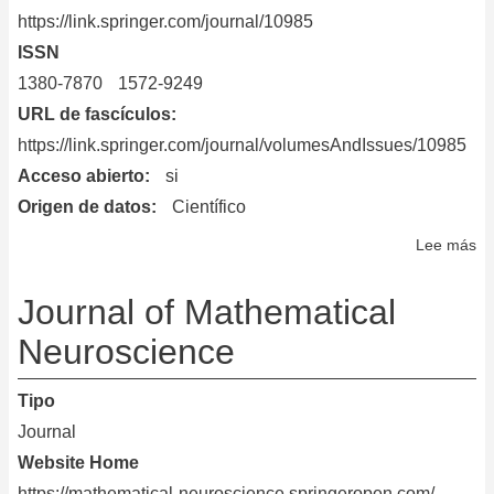
https://link.springer.com/journal/10985
ISSN
1380-7870
1572-9249
URL de fascículos
https://link.springer.com/journal/volumesAndIssues/10985
Acceso abierto
si
Origen de datos
Científico
Lee más
so
Li
Da
Journal of Mathematical
An
Neuroscience
Tipo
Journal
Website Home
https://mathematical-neuroscience.springeropen.com/