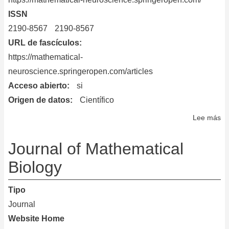
ISSN
2190-8567
2190-8567
URL de fascículos
https://mathematical-
neuroscience.springeropen.com/articles
Acceso abierto
si
Origen de datos
Científico
Lee más
so
Jo
of
Journal of Mathematical
Ma
Biology
Ne
Tipo
Journal
Website Home