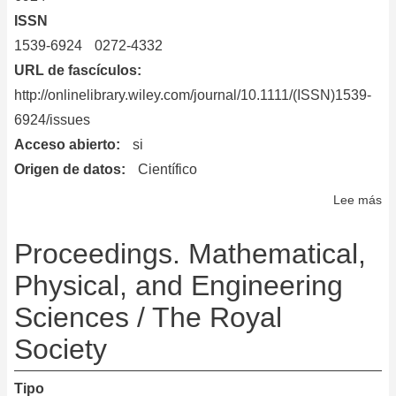
ISSN
1539-6924
0272-4332
URL de fascículos
http://onlinelibrary.wiley.com/journal/10.1111/(ISSN)1539-
6924/issues
Acceso abierto
si
Origen de datos
Científico
Lee más
so
Ri
An
Proceedings. Mathematical,
Physical, and Engineering
Sciences / The Royal
Society
Tipo