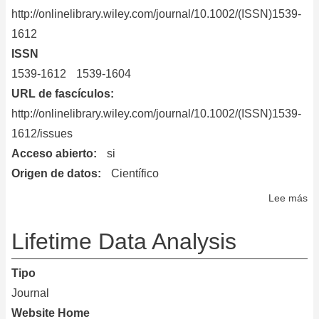
/
http://onlinelibrary.wiley.com/journal/10.1002/(ISSN)1539-
T
1612
Ro
ISSN
So
1539-1612
1539-1604
URL de fascículos
http://onlinelibrary.wiley.com/journal/10.1002/(ISSN)1539-
1612/issues
Acceso abierto
si
Origen de datos
Científico
Lee más
so
Ph
St
Lifetime Data Analysis
Tipo
Journal
Website Home