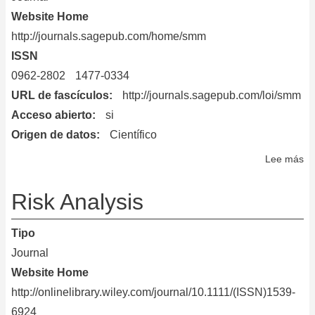
Website Home
http://journals.sagepub.com/home/smm
ISSN
0962-2802
1477-0334
URL de fascículos
http://journals.sagepub.com/loi/smm
Acceso abierto
si
Origen de datos
Científico
Lee más
so
St
Me
Risk Analysis
in
Me
Tipo
Re
Journal
Website Home
http://onlinelibrary.wiley.com/journal/10.1111/(ISSN)1539-
6924