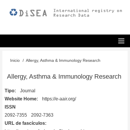
Pasar
al
contenido
principal
ODiSEA
Inicio
Allergy, Asthma & Immunology Research
Sobrescribir
enlaces
Allergy, Asthma & Immunology Research
de
Tipo
Journal
ayuda
Website Home
https://e-aair.org/
a
ISSN
la
2092-7355
2092-7363
URL de fascículos
navegación