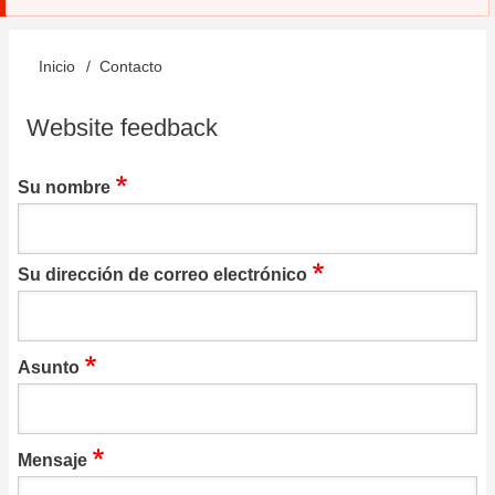
Inicio
Contacto
Sobrescribir
enlaces
Website feedback
de
Su nombre
ayuda
a
la
Su dirección de correo electrónico
navegación
Asunto
Mensaje