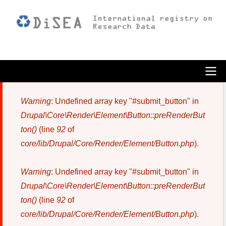
Pasar
al
contenido
principal
ODiSEA
Warning
: Undefined array key "#submit_button" in
Mensaje
Drupal\Core\Render\Element\Button::preRenderBut
de
ton()
(line
92
of
error
core/lib/Drupal/Core/Render/Element/Button.php
).
Warning
: Undefined array key "#submit_button" in
Drupal\Core\Render\Element\Button::preRenderBut
ton()
(line
92
of
core/lib/Drupal/Core/Render/Element/Button.php
).