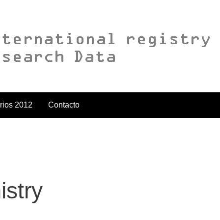
rios 2012
Contacto
stry