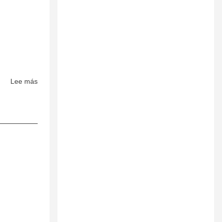
Lee más
sobre
Tetrahedron