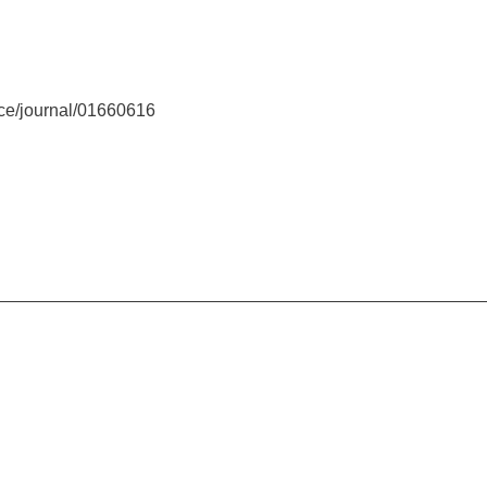
nce/journal/01660616