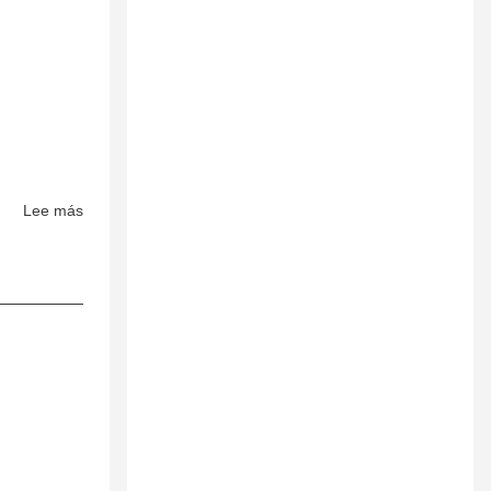
Lee más
sobre
Studies
in
Mycology