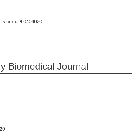
nce/journal/00404020
ry Biomedical Journal
p20