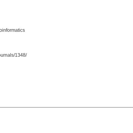
ioinformatics
ournals/1348/