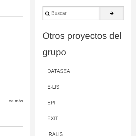
Buscar
Otros proyectos del
grupo
DATASEA
E-LIS
Lee más
sobre
EPI
Theoretical
Biology
EXIT
&
Medical
IRALIS