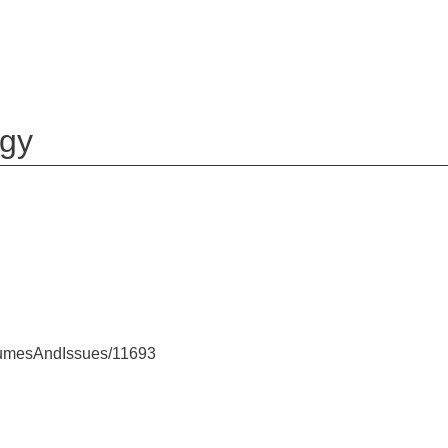
ogy
volumesAndIssues/11693