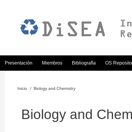
Pasar
al
contenido
principal
Presentación
Miembros
Bibliografía
OS Reposito
ODiSEA
Inicio
Biology and Chemistry
Sobrescribir
enlaces
Biology and Chemi
de