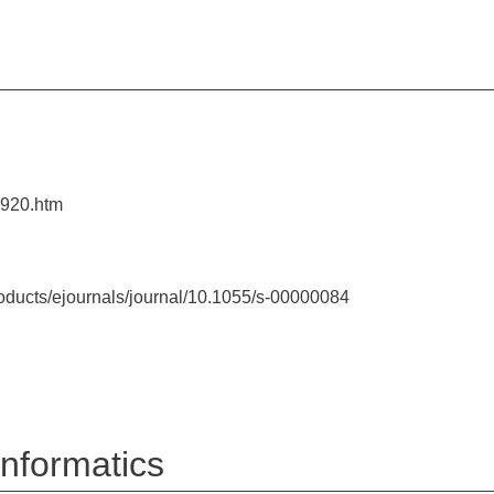
5920.htm
oducts/ejournals/journal/10.1055/s-00000084
informatics