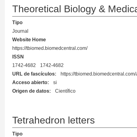
Theoretical Biology & Medic
ayuda
Tipo
a
Journal
Website Home
la
https://tbiomed.biomedcentral.com/
navegación
ISSN
1742-4682
1742-4682
URL de fascículos
https://tbiomed.biomedcentral.com/a
Acceso abierto
si
Origen de datos
Científico
Tetrahedron letters
Tipo