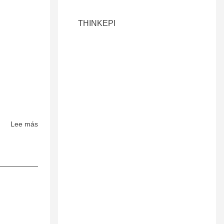
Modelling
THINKEPI
Lee más
sobre
Tetrahedron
letters