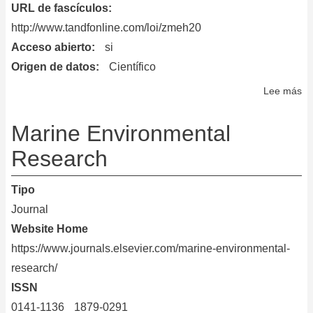
URL de fascículos
http://www.tandfonline.com/loi/zmeh20
Acceso abierto
si
Origen de datos
Científico
Lee más
so
Mi
Ec
Marine Environmental
in
Research
He
an
Tipo
Di
Journal
Website Home
https://www.journals.elsevier.com/marine-environmental-
research/
ISSN
0141-1136
1879-0291