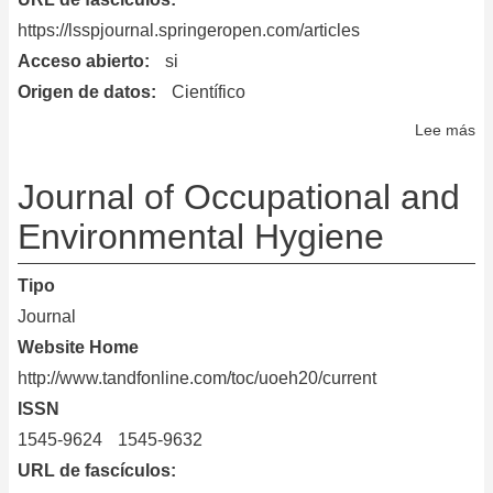
https://lsspjournal.springeropen.com/articles
Acceso abierto
si
Origen de datos
Científico
Lee más
so
Li
Sc
Journal of Occupational and
So
Environmental Hygiene
an
Po
Tipo
Journal
Website Home
http://www.tandfonline.com/toc/uoeh20/current
ISSN
1545-9624
1545-9632
URL de fascículos