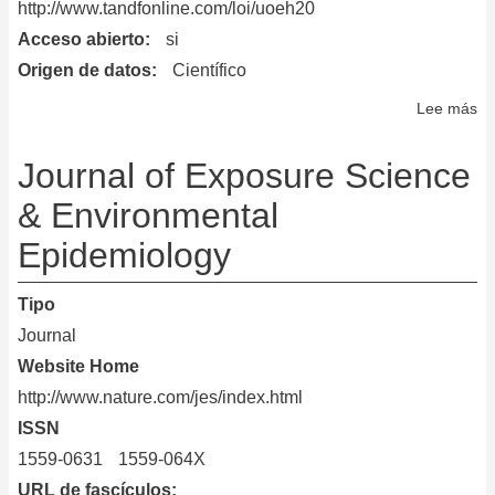
http://www.tandfonline.com/loi/uoeh20
Acceso abierto
si
Origen de datos
Científico
Lee más
so
Jo
of
Journal of Exposure Science
Oc
& Environmental
an
Epidemiology
En
Hy
Tipo
Journal
Website Home
http://www.nature.com/jes/index.html
ISSN
1559-0631
1559-064X
URL de fascículos