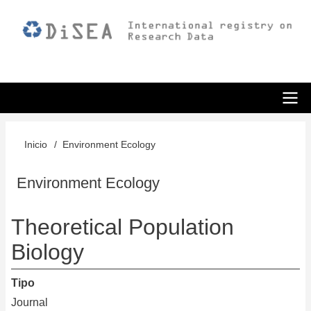
Pasar
al
contenido
principal
ODiSEA
Inicio
Environment Ecology
Sobrescribir
enlaces
Environment Ecology
de
Theoretical Population
ayuda
Biology
a
la
Tipo
navegación
Journal