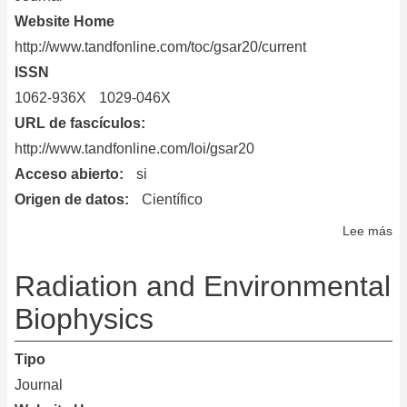
Website Home
http://www.tandfonline.com/toc/gsar20/current
ISSN
1062-936X
1029-046X
URL de fascículos
http://www.tandfonline.com/loi/gsar20
Acceso abierto
si
Origen de datos
Científico
Lee más
so
S
an
Radiation and Environmental
Q
Biophysics
in
En
Tipo
Re
Journal