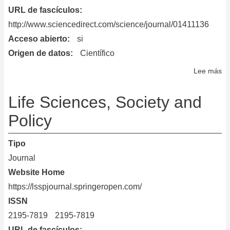
URL de fascículos
http://www.sciencedirect.com/science/journal/01411136
Acceso abierto
si
Origen de datos
Científico
Lee más
so
Ma
En
Life Sciences, Society and
Re
Policy
Tipo
Journal
Website Home
https://lsspjournal.springeropen.com/
ISSN
2195-7819
2195-7819
URL de fascículos