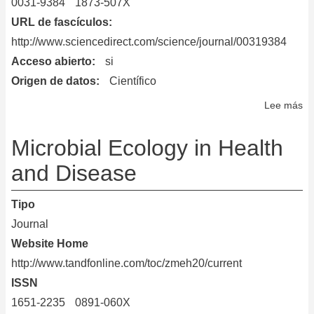
0031-9384
1873-507X
URL de fascículos
http://www.sciencedirect.com/science/journal/00319384
Acceso abierto
si
Origen de datos
Científico
Lee más
so
Ph
&
Microbial Ecology in Health
be
and Disease
Tipo
Journal
Website Home
http://www.tandfonline.com/toc/zmeh20/current
ISSN
1651-2235
0891-060X