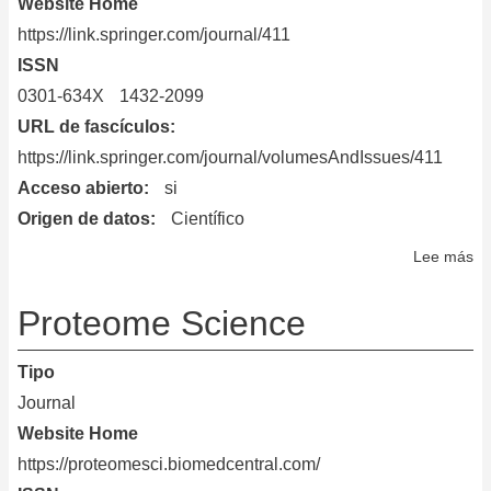
Website Home
https://link.springer.com/journal/411
ISSN
0301-634X
1432-2099
URL de fascículos
https://link.springer.com/journal/volumesAndIssues/411
Acceso abierto
si
Origen de datos
Científico
Lee más
so
Ra
an
Proteome Science
En
Bi
Tipo
Journal
Website Home
https://proteomesci.biomedcentral.com/