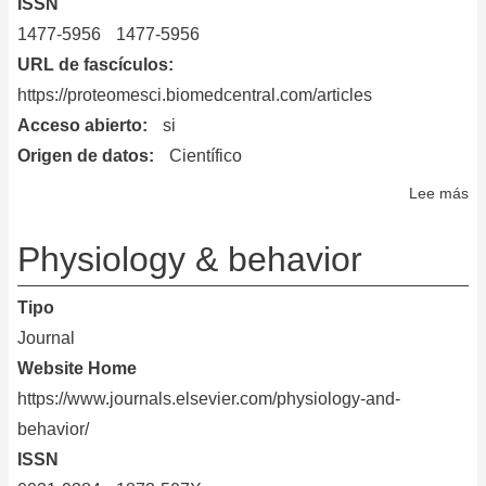
ISSN
1477-5956
1477-5956
URL de fascículos
https://proteomesci.biomedcentral.com/articles
Acceso abierto
si
Origen de datos
Científico
Lee más
so
Pr
Sc
Physiology & behavior
Tipo
Journal
Website Home
https://www.journals.elsevier.com/physiology-and-
behavior/
ISSN