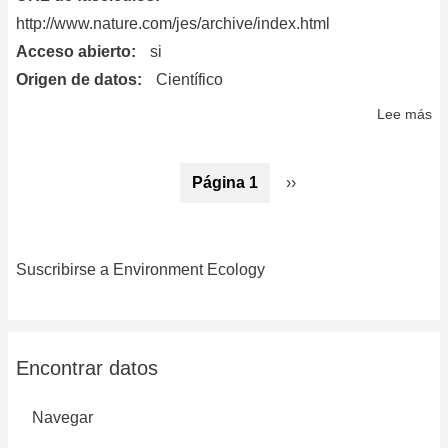
http://www.nature.com/jes/archive/index.html
Acceso abierto
si
Origen de datos
Científico
Lee más
so
Jo
of
Paginación
Página 1
Siguiente
››
Ex
página
Sc
&
En
Suscribirse a Environment Ecology
Ep
Encontrar datos
Navegar