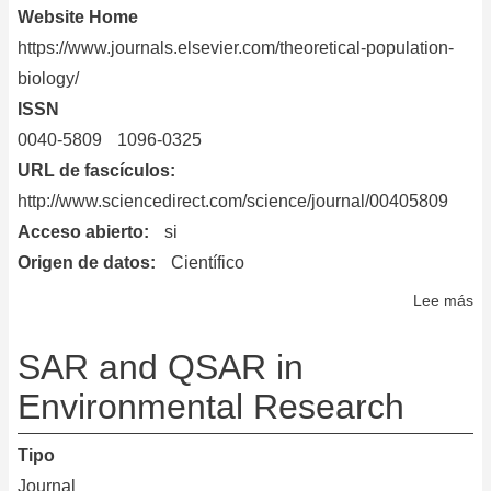
Website Home
https://www.journals.elsevier.com/theoretical-population-
biology/
ISSN
0040-5809
1096-0325
URL de fascículos
http://www.sciencedirect.com/science/journal/00405809
Acceso abierto
si
Origen de datos
Científico
Lee más
so
Th
Po
SAR and QSAR in
Bi
Environmental Research
Tipo
Journal