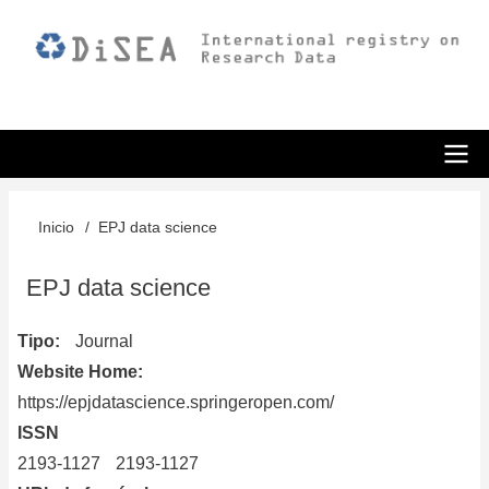
Pasar
al
contenido
principal
ODiSEA
Inicio
EPJ data science
Sobrescribir
enlaces
EPJ data science
de
Tipo
Journal
ayuda
Website Home
a
https://epjdatascience.springeropen.com/
la
ISSN
2193-1127
2193-1127
navegación