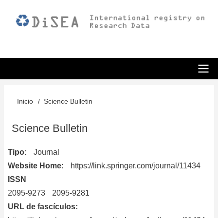
Pasar
al
contenido
principal
ODiSEA
Inicio
Science Bulletin
Sobrescribir
enlaces
Science Bulletin
de
Tipo
Journal
ayuda
Website Home
https://link.springer.com/journal/11434
a
ISSN
la
2095-9273
2095-9281
URL de fascículos
navegación