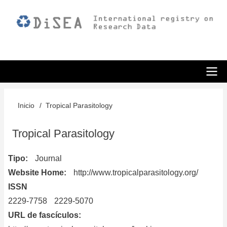
Pasar
al
contenido
principal
ODiSEA
Inicio
Tropical Parasitology
Sobrescribir
enlaces
Tropical Parasitology
de
Tipo
Journal
ayuda
Website Home
http://www.tropicalparasitology.org/
a
ISSN
la
2229-7758
2229-5070
URL de fascículos
navegación