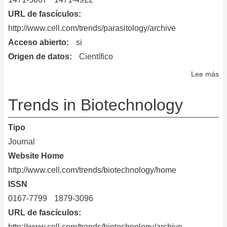
URL de fascículos
http://www.cell.com/trends/parasitology/archive
Acceso abierto
si
Origen de datos
Científico
Lee más
so
Tr
in
Trends in Biotechnology
Pa
Tipo
Journal
Website Home
http://www.cell.com/trends/biotechnology/home
ISSN
0167-7799
1879-3096
URL de fascículos
http://www.cell.com/trends/biotechnology/archive