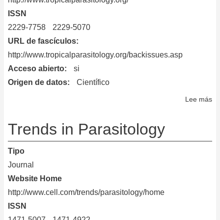
ISSN
2229-7758
2229-5070
URL de fascículos
http://www.tropicalparasitology.org/backissues.asp
Acceso abierto
si
Origen de datos
Científico
Lee más
so
Tr
Pa
Trends in Parasitology
Tipo
Journal
Website Home
http://www.cell.com/trends/parasitology/home
ISSN
1471-5007
1471-4922