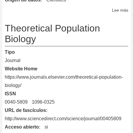
Lee más
so
Th
Re
Theoretical Population
Biology
Tipo
Journal
Website Home
https://www.journals.elsevier.com/theoretical-population-
biology/
ISSN
0040-5809
1096-0325
URL de fascículos
http://www.sciencedirect.com/science/journal/00405809
Acceso abierto
si