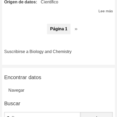
Origen de datos
Científico
Lee más
so
Th
Po
Paginación
Página 1
Siguiente
››
Bi
página
Suscribirse a Biology and Chemistry
Encontrar datos
Navegar
Buscar
Buscar