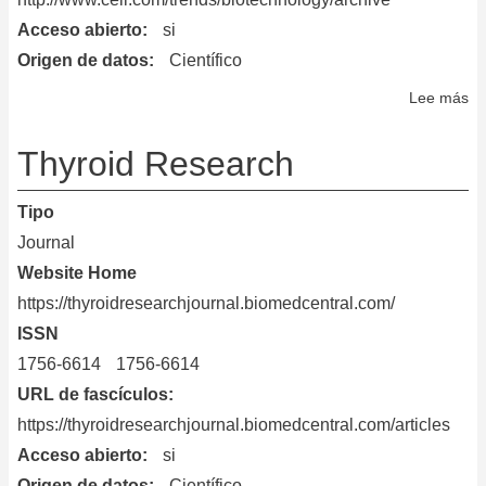
Acceso abierto
si
Origen de datos
Científico
Lee más
so
Tr
in
Thyroid Research
Bi
Tipo
Journal
Website Home
https://thyroidresearchjournal.biomedcentral.com/
ISSN
1756-6614
1756-6614
URL de fascículos
https://thyroidresearchjournal.biomedcentral.com/articles
Acceso abierto
si
Origen de datos
Científico