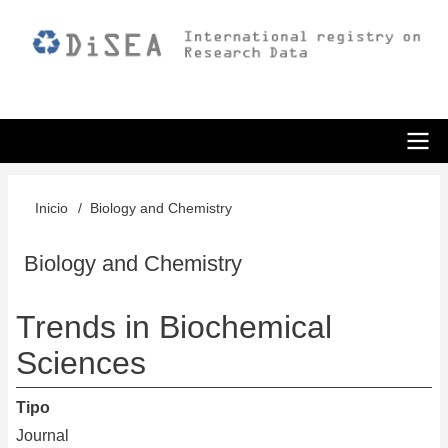
Pasar
al
contenido
principal
ODiSEA
Inicio
Biology and Chemistry
Sobrescribir
enlaces
Biology and Chemistry
de
Trends in Biochemical
ayuda
Sciences
a
la
Tipo
navegación
Journal