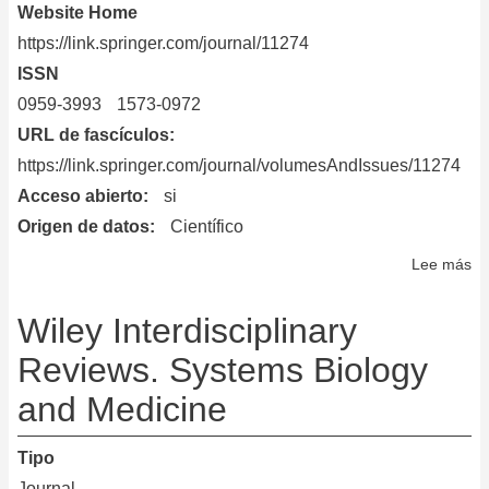
Website Home
https://link.springer.com/journal/11274
ISSN
0959-3993
1573-0972
URL de fascículos
https://link.springer.com/journal/volumesAndIssues/11274
Acceso abierto
si
Origen de datos
Científico
Lee más
so
Wo
Jo
Wiley Interdisciplinary
of
Reviews. Systems Biology
Mi
and Medicine
&
Bi
Tipo
Journal