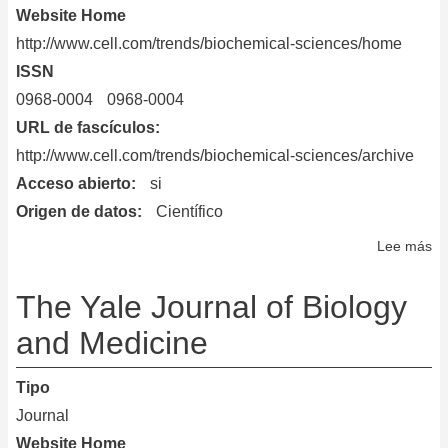
Website Home
http://www.cell.com/trends/biochemical-sciences/home
ISSN
0968-0004
0968-0004
URL de fascículos
http://www.cell.com/trends/biochemical-sciences/archive
Acceso abierto
si
Origen de datos
Científico
Lee más
so
Tr
in
The Yale Journal of Biology
Bi
and Medicine
Sc
Tipo
Journal
Website Home