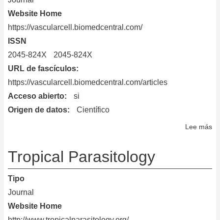
an
Website Home
Me
https://vascularcell.biomedcentral.com/
ISSN
2045-824X
2045-824X
URL de fascículos
https://vascularcell.biomedcentral.com/articles
Acceso abierto
si
Origen de datos
Científico
Lee más
so
Va
Ce
Tropical Parasitology
Tipo
Journal
Website Home
http://www.tropicalparasitology.org/