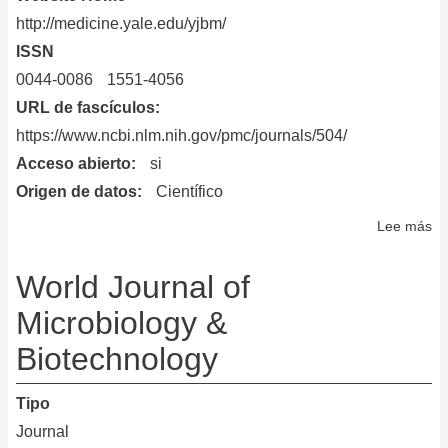
http://medicine.yale.edu/yjbm/
ISSN
0044-0086
1551-4056
URL de fascículos
https://www.ncbi.nlm.nih.gov/pmc/journals/504/
Acceso abierto
si
Origen de datos
Científico
Lee más
so
T
Ya
World Journal of
Jo
Microbiology &
of
Biotechnology
Bi
an
Me
Tipo
Journal