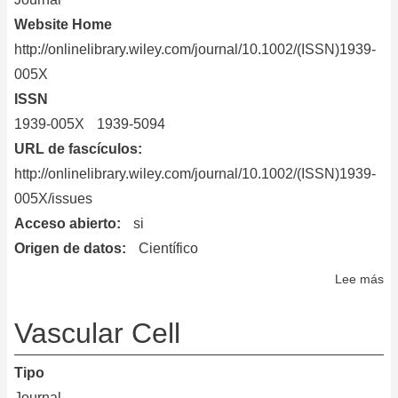
Website Home
http://onlinelibrary.wiley.com/journal/10.1002/(ISSN)1939-
005X
ISSN
1939-005X
1939-5094
URL de fascículos
http://onlinelibrary.wiley.com/journal/10.1002/(ISSN)1939-
005X/issues
Acceso abierto
si
Origen de datos
Científico
Lee más
so
Wi
In
Vascular Cell
Re
Sy
Tipo
Bi
Journal