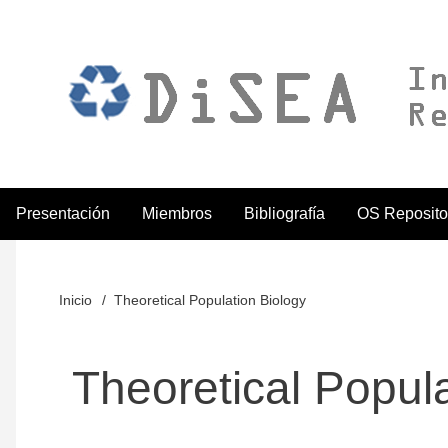
Pasar
al
contenido
principal
Presentación
Miembros
Bibliografía
OS Reposito
ODiSEA
Inicio
Theoretical Population Biology
Sobrescribir
enlaces
Theoretical Popul
de