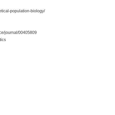
etical-population-biology/
nce/journal/00405809
ics