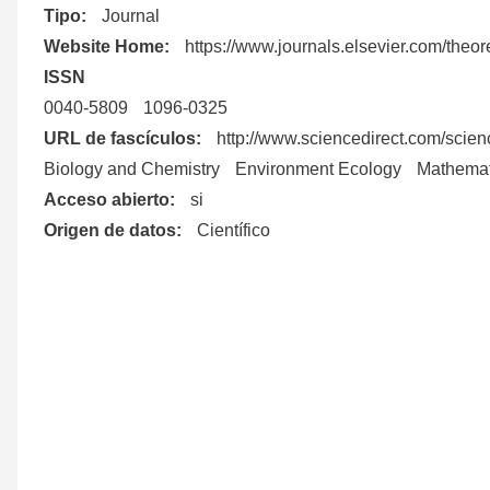
Tipo
Journal
ayuda
Website Home
https://www.journals.elsevier.com/theor
ISSN
a
0040-5809
1096-0325
URL de fascículos
http://www.sciencedirect.com/scie
la
Biology and Chemistry
Environment Ecology
Mathemat
Acceso abierto
si
navegación
Origen de datos
Científico