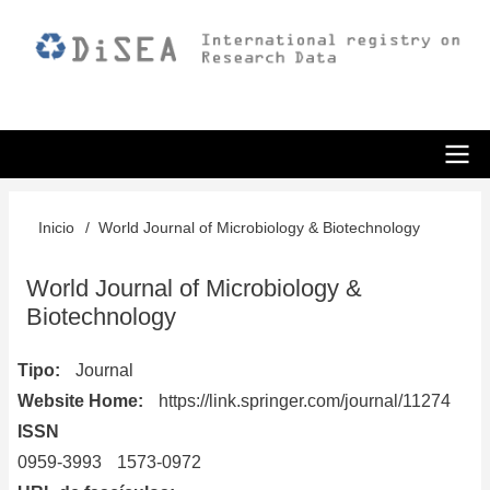
Pasar
al
contenido
principal
ODiSEA
Inicio
World Journal of Microbiology & Biotechnology
Sobrescribir
enlaces
World Journal of Microbiology &
de
Biotechnology
ayuda
Tipo
Journal
a
Website Home
https://link.springer.com/journal/11274
la
ISSN
0959-3993
1573-0972
navegación