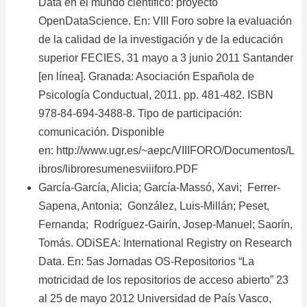
Data en el mundo científico: proyecto
OpenDataScience. En: VIII Foro sobre la evaluación
de la calidad de la investigación y de la educación
superior FECIES, 31 mayo a 3 junio 2011 Santander
[en línea]. Granada: Asociación Española de
Psicología Conductual, 2011. pp. 481-482. ISBN
978-84-694-3488-8. Tipo de participación:
comunicación. Disponible
en:
http://www.ugr.es/~aepc/VIIIFORO/Documentos/L
ibros/libroresumenesviiiforo.PDF
García-García, Alicia; García-Massó, Xavi; Ferrer-
Sapena, Antonia; González, Luis-Millán; Peset,
Fernanda; Rodríguez-Gairín, Josep-Manuel; Saorín,
Tomás. ODiSEA: International Registry on Research
Data. En: 5as Jornadas OS-Repositorios “La
motricidad de los repositorios de acceso abierto” 23
al 25 de mayo 2012 Universidad de País Vasco,