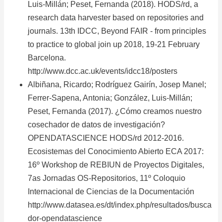
Luis-Millán; Peset, Fernanda (2018). HODS/rd, a
research data harvester based on repositories and
journals. 13th IDCC, Beyond FAIR - from principles
to practice to global join up 2018, 19-21 February
Barcelona.
http://www.dcc.ac.uk/events/idcc18/posters
Albiñana, Ricardo; Rodríguez Gairín, Josep Manel;
Ferrer-Sapena, Antonia; González, Luis-Millán;
Peset, Fernanda (2017). ¿Cómo creamos nuestro
cosechador de datos de investigación?
OPENDATASCIENCE HODS/rd 2012-2016.
Ecosistemas del Conocimiento Abierto ECA 2017:
16º Workshop de REBIUN de Proyectos Digitales,
7as Jornadas OS-Repositorios, 11º Coloquio
Internacional de Ciencias de la Documentación
http://www.datasea.es/dt/index.php/resultados/busca
dor-opendatascience