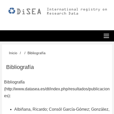
Pasar
al
contenido
principal
ODiSEA
Inicio
Bibliografía
Sobrescribir
enlaces
Bibliografía
de
ayuda
Bibliografía
(
http://www.datasea.es/dt/index.php/resultados/publicacion
a
es
):
la
navegación
Albiñana, Ricardo; Consól García-Gómez; González,